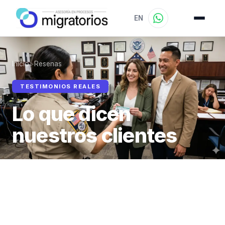
EN
Inicio
>
Resenas
TESTIMONIOS REALES
Lo que dicen
nuestros clientes
Estas son resenas reales de nuestros clientes en
Google Maps. Cada historia refleja nuestro
compromiso con un servicio profesional, claro y
humano.